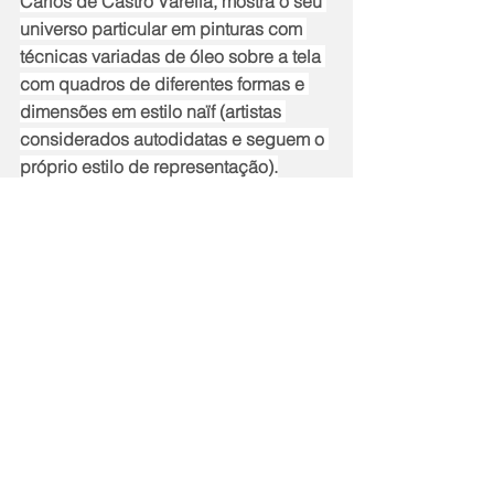
Carlos de Castro Varella, mostra o seu 
universo particular em pinturas com 
técnicas variadas de óleo sobre a tela 
com quadros de diferentes formas e 
dimensões em estilo naïf (artistas 
considerados autodidatas e seguem o 
próprio estilo de representação).
A exposição, que tem curadoria de 
Kikah Monnteiro Valente, também 
conta com fotografias e peças do 
acervo pessoal do ex-prefeito José 
Carlos de Castro Varella, que morreu 
em abril de 2018. A Casa de Cultura 
de Maricá fica na Praça Orlando de 
Barros Pimentel, no Centro.  