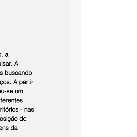
, a 
lsar. A 
as buscando 
os. A partir 
ou-se um 
ferentes 
itórios - nas 
sição de 
ens da 