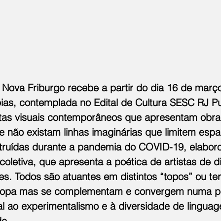
 Nova Friburgo recebe a partir do dia 16 de março
ias, contemplada no Edital de Cultura SESC RJ Pu
stas visuais contemporâneos que apresentam obr
e não existam linhas imaginárias que limitem espaç
truídas durante a pandemia do COVID-19, elabor
coletiva, que apresenta a poética de artistas de di
s. Todos são atuantes em distintos “topos” ou terr
ropa mas se complementam e convergem numa po
al ao experimentalismo e à diversidade de linguag
e.