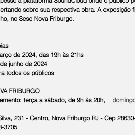
esso à plataforma SoundCloud onde o público po
ssertando sobre sua respectiva obra. A exposição f
nho, no Sesc Nova Friburgo.
pias
arço de 2024, das 19h às 21hs
de junho de 2024
ara todos os públicos
OVA FRIBURGO
namento: terça a sábado, de 9h às 20h, 
   domingo
Silva, 231 - Centro, Nova Friburgo RJ - Cep 28630
33-3705