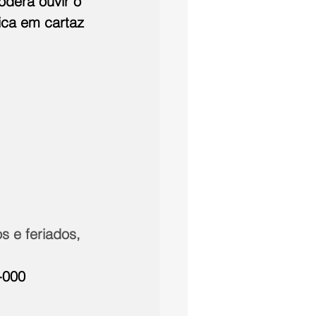
derá ouvir o 
ica em cartaz 
s e feriados, 
-000