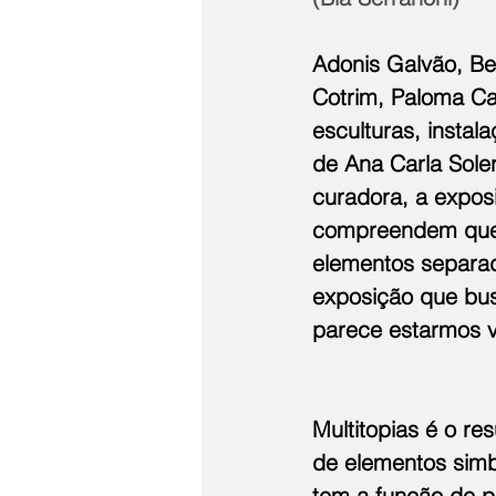
Adonis Galvão, Bea
Cotrim, Paloma Car
esculturas, instal
de Ana Carla Soler
curadora, a expos
compreendem que 
elementos separad
exposição que bus
parece estarmos vi
Multitopias é o re
de elementos simb
tem a função de p