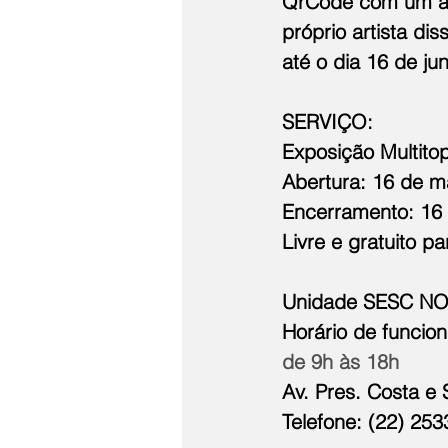
QrCode com um ac
próprio artista di
até o dia 16 de ju
SERVIÇO:
Exposição Multito
Abertura: 16 de m
Encerramento: 16 
Livre e gratuito p
Unidade SESC N
Horário de funcio
de 9h às 18h
Av. Pres. Costa e 
Telefone: (22) 25