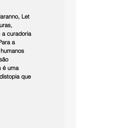
aranno, Let 
uras, 
 a curadoria 
Para a 
s humanos 
são 
s é uma 
distopia que 