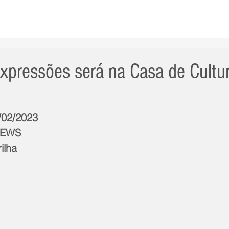
AS NOTÍCIAS
GERAL
CIDADE
POLÍTICA
INT
xpressões será na Casa de Cultu
0/02/2023
NEWS
ilha