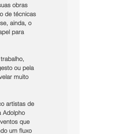
suas obras 
o de técnicas 
se, ainda, o 
apel para 
trabalho, 
gesto ou pela 
elar muito 
o artistas de 
a Adolpho 
ventos que 
ndo um fluxo 