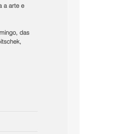
 a arte e 
mingo, das 
itschek, 