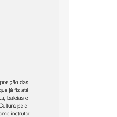
xposição das 
e já fiz até 
, baleias e 
ultura pelo 
omo instrutor 