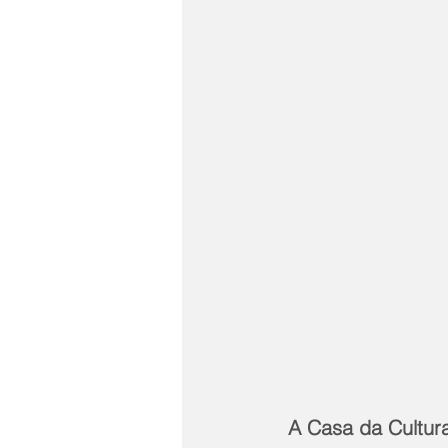
 A Casa da Cultura Gabriel Joaquim dos Santos fica localizada na Avenida 