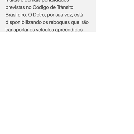
previstas no Código de Trânsito 
Brasileiro. O Detro, por sua vez, está 
disponibilizando os reboques que irão 
transportar os veículos apreendidos 
para o pátio localizado no bairro 
Engenho da Rainha. Os agentes do 
Detro também irão reprimir o transporte 
clandestino.
Outras operações desta segunda-feira 
(18), e durante toda a semana, 