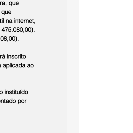
ra, que 
 que 
l na internet, 
 475.080,00). 
508,00).
 inscrito 
á aplicada ao 
instituído 
entado por 