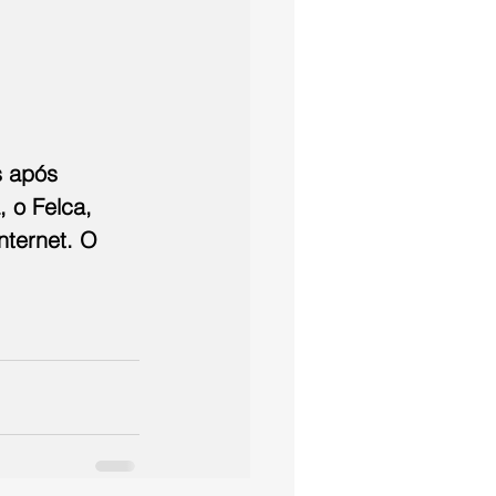
s após 
 o Felca, 
nternet. O 