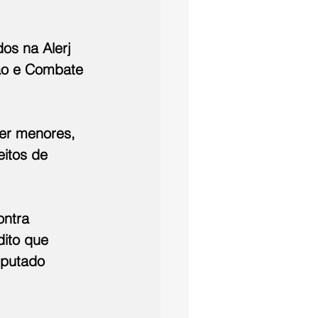
os na Alerj 
ão e Combate 
er menores, 
itos de 
ntra 
ito que 
eputado 