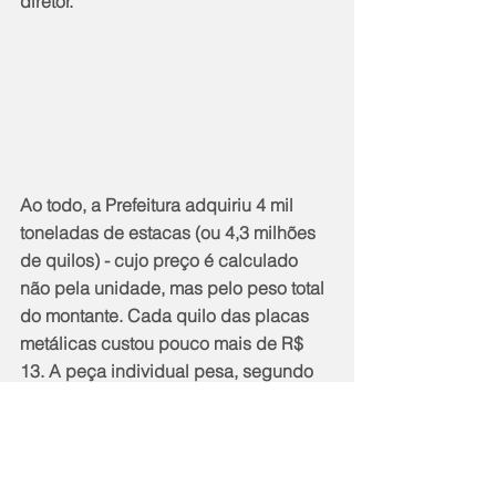
diretor.
Ao todo, a Prefeitura adquiriu 4 mil 
toneladas de estacas (ou 4,3 milhões 
de quilos) - cujo preço é calculado 
não pela unidade, mas pelo peso total 
do montante. Cada quilo das placas 
metálicas custou pouco mais de R$ 
13. A peça individual pesa, segundo 
os técnicos, 475 quilos. Além de 
Itaipuaçu e Cordeirinho, as estacas-
prancha foram instaladas também às 
margens do canal de Bambuí, sendo 