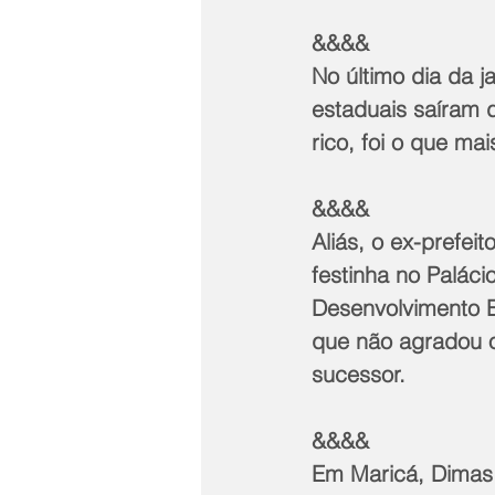
&&&&
No último dia da j
estaduais saíram d
rico, foi o que ma
&&&&
Aliás, o ex-prefei
festinha no Paláci
Desenvolvimento E
que não agradou o
sucessor.
&&&&
Em Maricá, Dimas G