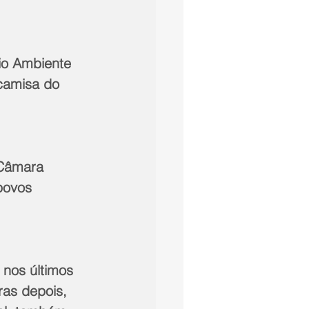
io Ambiente 
camisa do 
 Câmara 
povos 
 nos últimos 
ras depois, 