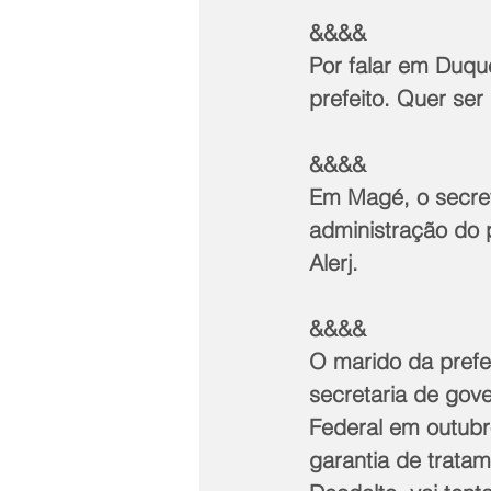
&&&&
Por falar em Duqu
prefeito. Quer ser
&&&&
Em Magé, o secret
administração do p
Alerj.
&&&&
O marido da prefei
secretaria de gov
Federal em outubro
garantia de tratam