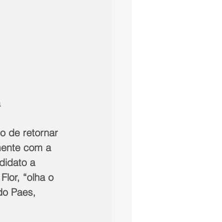
a
o de retornar 
amente com a 
didato a 
lor, “olha o 
do Paes, 