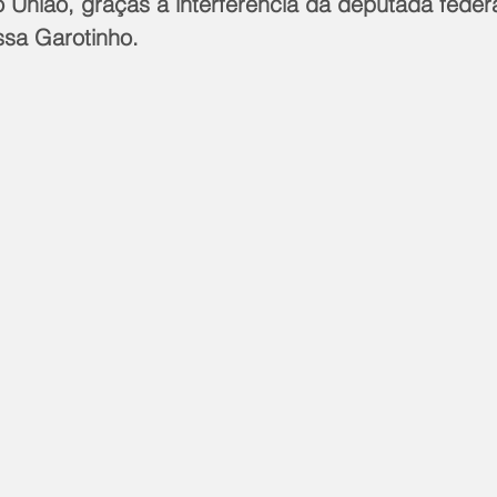
o União, graças a interferência da deputada fede
issa Garotinho.