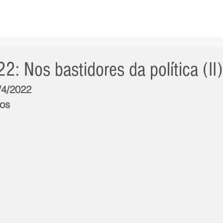
AS NOTÍCIAS
GERAL
CIDADE
POLÍTICA
INT
2: Nos bastidores da política (II)
/4/2022
los