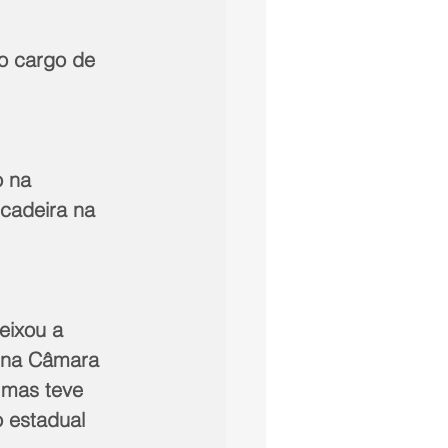
o cargo de 
 na 
 cadeira na 
eixou a 
a na Câmara 
 mas teve 
o estadual 