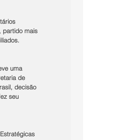
tários 
 partido mais 
liados.
teve uma 
etaria de 
asil, decisão 
ez seu 
Estratégicas 