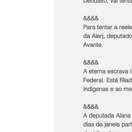
Deodalto, vai tent
&&&&
Para tentar a ree
da Alerj, deputad
Avante.
&&&&
A eterna escrava 
Federal. Está fili
indígenas e ao me
&&&&
A deputada Alana 
dias da janela par