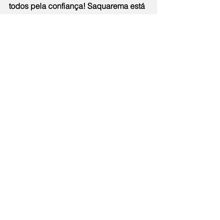
todos pela confiança! Saquarema está 
com elas!”.
Notícias
Comentários
Escreva um comentário