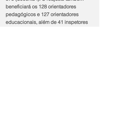
beneficiará os 128 orientadores 
pedagógicos e 127 orientadores 
educacionais, além de 41 inspetores 
escolares.
O salário dos servidores da Prefeitura 
de Maricá, referente ao mês de 
dezembro, será pago na sexta-feira, 
dia 22, antes de Natal.