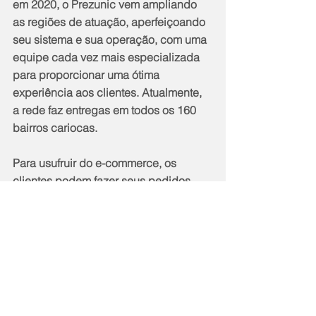
em 2020, o Prezunic vem ampliando 
as regiões de atuação, aperfeiçoando 
seu sistema e sua operação, com uma 
equipe cada vez mais especializada 
para proporcionar uma ótima 
experiência aos clientes. Atualmente, 
a rede faz entregas em todos os 160 
bairros cariocas.
Para usufruir do e-commerce, os 
clientes podem fazer seus pedidos 
diretamente via App Prezunic ou por 
meio do site 
delivery.prezunic.com.br
.
Notícias
Cidade