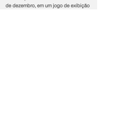
de dezembro, em um jogo de exibição 
contra o número 1 do mundo, Carlos 
Alcaraz. O espanhol superou o tenista 
brasileiro por 2 sets a 1, parciais de 
7/5, 2/6 e um super tie-brek acirrado 
de 10-8. A revanche já foi marcada e 
acontecera em 12 de dezembro, no 
Allianz Parque, e os ingressos estão 
perto de esgotar.
Esporte
Notícias