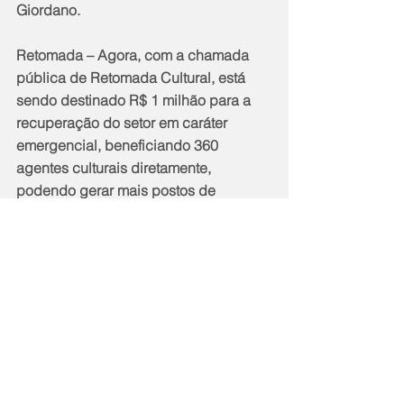
Giordano.
Retomada – Agora, com a chamada 
pública de Retomada Cultural, está 
sendo destinado R$ 1 milhão para a 
recuperação do setor em caráter 
emergencial, beneficiando 360 
agentes culturais diretamente, 
podendo gerar mais postos de 
trabalho, durante o desenvolvimento 
das atividades de produção. Esse 
edital contemplou 50 projetos com R$ 
20 mil cada. Mais da metade, ou 58% 
dos contemplados, tem mulheres 
como representantes legais e autoras; 
e 46% são de proponentes negros. 
Além disso, 85% dos bairros de Niterói 
serão beneficiados com ações, 