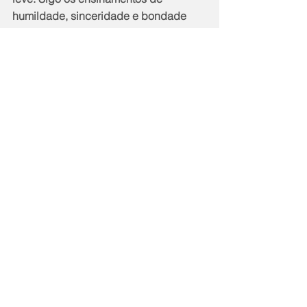
humildade, sinceridade e bondade 
com o próximo e todas as coisas boas 
que eles deixaram. Trabalhei a vida 
toda na pesca e tudo o que eu tenho 
hoje agradeço a ela, minha casa 
própria, meu carro na garagem, formei 
minha filha mais velha e mantenho a 
mais nova estudando. Adquiri meu 
gancho. Foi tudo através da pesca. 
Sou muito grato”, destaca.  