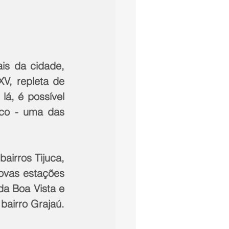
is da cidade, 
V, repleta de 
á, é possível 
co - uma das 
airros Tijuca, 
ovas estações 
a Boa Vista e 
bairro Grajaú.