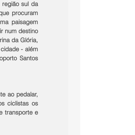
região sul da 
 que procuram 
ma paisagem 
r num destino 
ina da Glória, 
cidade - além 
porto Santos 
e ao pedalar, 
 ciclistas os 
 transporte e 