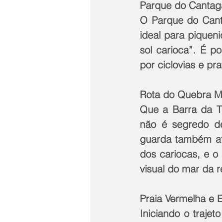
Parque do Cantag
O Parque do Canta
ideal para piquen
sol carioca”. É p
por ciclovias e pr
Rota do Quebra M
Que a Barra da Ti
não é segredo d
guarda também at
dos cariocas, e o
visual do mar da r
Praia Vermelha e 
Iniciando o traje