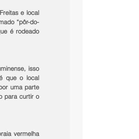
eitas e local 
amado “pôr-do-
que é rodeado 
minense, isso 
 que o local 
or uma parte 
para curtir o 
raia vermelha 