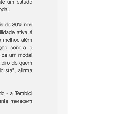
te um estudo 
odal.
is de 30% nos 
idade ativa é 
 melhor, além 
ão sonora e 
 de um modal 
eiro de quem 
ista”, afirma 
o - a Tembici 
mente merecem 