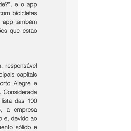
de?”, e o app 
m bicicletas 
o app também 
es que estão 
, responsável 
pais capitais 
orto Alegre e 
. Considerada 
ista das 100 
, a empresa 
e, devido ao 
nto sólido e 