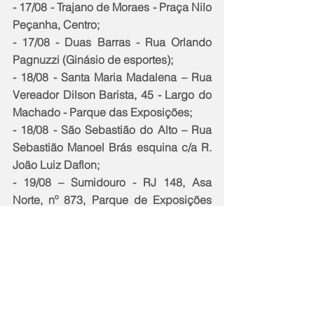
- 17/08 - Trajano de Moraes - Praça Nilo 
Peçanha, Centro;
- 17/08 - Duas Barras - Rua Orlando 
Pagnuzzi (Ginásio de esportes);
- 18/08 - Santa Maria Madalena – Rua 
Vereador Dilson Barista, 45 - Largo do 
Machado - Parque das Exposições;
- 18/08 - São Sebastião do Alto – Rua 
Sebastião Manoel Brás esquina c/a R. 
João Luiz Daflon;
- 19/08 – Sumidouro - RJ 148, Asa 
Norte, nº 873, Parque de Exposições 
Catharina Schuenck;
- 23/08 - São José do Vale do Rio Preto 
- Estrada Silveira da Motta, km 24, 
Ginásio Mário Chaves, Águas Claras;
- 25 e 26/08 - Rio das Ostras – Rua 
Niterói s/n, Atlântica.