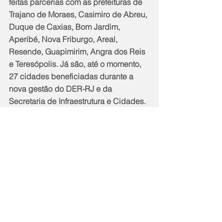
feitas parcerias com as prefeituras de 
Trajano de Moraes, Casimiro de Abreu, 
Duque de Caxias, Bom Jardim, 
Aperibé, Nova Friburgo, Areal, 
Resende, Guapimirim, Angra dos Reis 
e Teresópolis. Já são, até o momento, 
27 cidades beneficiadas durante a 
nova gestão do DER-RJ e da 
Secretaria de Infraestrutura e Cidades.
Também estiveram presentes os 
prefeitos de: Iguaba Grande, Itaboraí, 
Nilópolis, Nova Iguaçu, Porto Real, 
Quatis, Rio Bonito, Rio Claro, Santa 
Maria Madalena, Santo Antônio de 
Pádua, São João da Barra, São Pedro 
da Aldeia, Sapucaia, Seropédica, 
Vassouras e Volta Redonda.