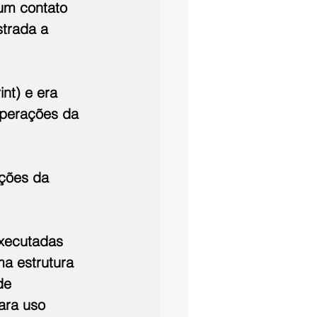
 um contato 
trada a 
nt) e era 
operações da 
ções da 
executadas 
ma estrutura 
de 
ara uso 