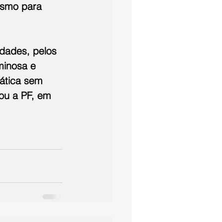
esmo para 
dades, pelos 
minosa e 
ática sem 
mou a PF, em 