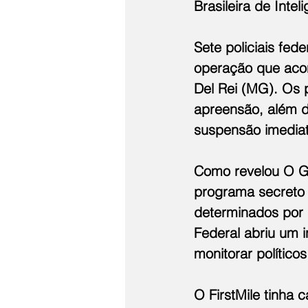
Brasileira de Inte
Sete policiais fed
operação que acon
Del Rei (MG). Os 
apreensão, além d
suspensão imediata
Como revelou O G
programa secreto 
determinados por 
Federal abriu um in
monitorar político
O FirstMile tinha 