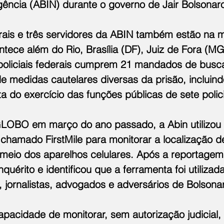
ligência (ABIN) durante o governo de Jair Bolsonar
erais e três servidores da ABIN também estão na m
tece além do Rio, Brasília (DF), Juiz de Fora (MG
policiais federais cumprem 21 mandados de busc
e medidas cautelares diversas da prisão, incluind
 do exercício das funções públicas de sete polici
LOBO em março do ano passado, a Abin utilizou
chamado FirstMile para monitorar a localização de
meio dos aparelhos celulares. Após a reportagem, 
quérito e identificou que a ferramenta foi utilizad
s, jornalistas, advogados e adversários de Bolsona
capacidade de monitorar, sem autorização judicial,