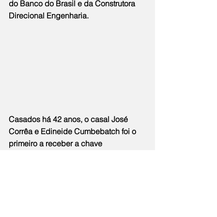
do Banco do Brasil e da Construtora 
Direcional Engenharia.
Casados há 42 anos, o casal José 
Corrêa e Edineide Cumbebatch foi o 
primeiro a receber a chave 
do apartamento e celebrou a 
conquista esperada há anos.  
"Hoje é um dia muito emocionante 
para nós dois. Esperamos por anos, 
passamos por vários sorteios e 