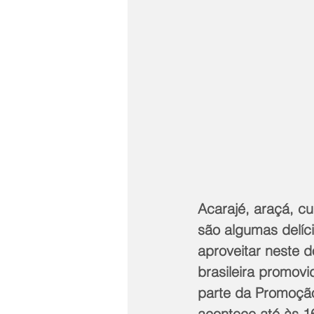
Acarajé, araçá, c
são algumas delíci
aproveitar neste d
brasileira promovi
parte da Promoção
acontece até às 1