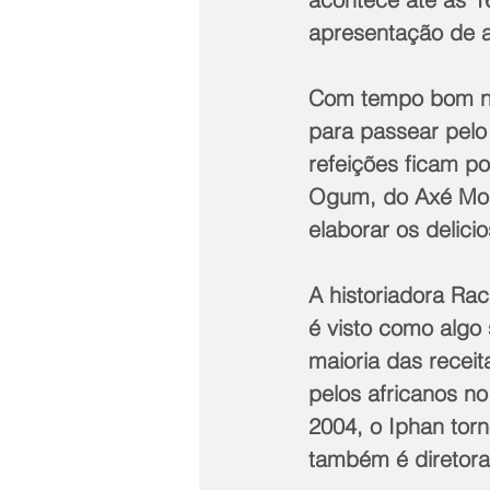
apresentação de a
Com tempo bom nes
para passear pelo
refeições ficam p
Ogum, do Axé Mose
elaborar os delicio
A historiadora Ra
é visto como algo 
maioria das receit
pelos africanos n
2004, o Iphan torn
também é diretora