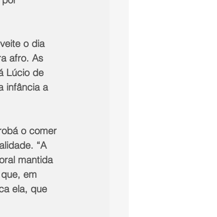
eite o dia 
a afro. As 
á Lúcio de 
infância a 
orobá o comer 
alidade. “A 
oral mantida 
 que, em 
ca ela, que 