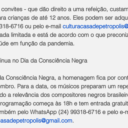
s convites - que dão direito a uma refeição, custa
ara crianças de até 12 anos. Eles podem ser adqui
18-6716 ou pelo e-mail 
culturacasadepetropolis
rada limitada e está de acordo com o que preconi
aúde em função da pandemia. 
inua no Dia da Consciência Negra
 da Consciência Negra, a homenagem fica por con
embro. Para a data, os músicos preparam um reper
do a relevância dos compositores negros brasileir
 programação começa às 18h e tem entrada gratui
também pelo WhatsApp (24) 99318-6716 e pelo e-m
casadepetropolis@gmail.com
.