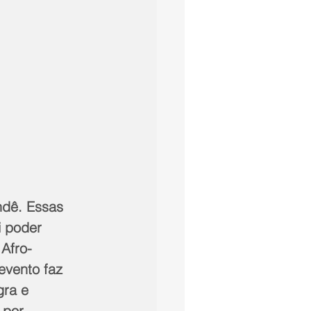
ndê. Essas 
i poder 
 Afro-
evento faz 
ra e 
 por 