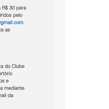
m R$ 30 para 
ridos pelo 
@gmail.com
. 
za as 
ta do Clube 
tório 
os e 
ta mediante 
ail da 