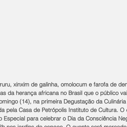
ururu, xinxim de galinha, omolocum e farofa de de
as da herança africana no Brasil que o público va
omingo (14), na primeira Degustação da Culinária
da pela Casa de Petrópolis Instituto de Cultura. O 
 Especial para celebrar o Dia da Consciência Neg
6h nos jardins do espaço. O evento será marcado