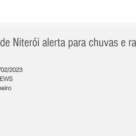
AS NOTÍCIAS
GERAL
CIDADE
POLÍTICA
INT
 de Niterói alerta para chuvas e r
6/02/2023
NEWS
neiro