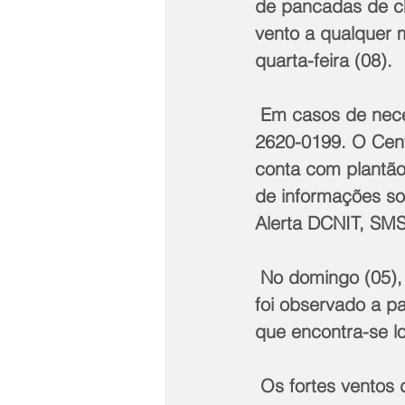
de pancadas de c
vento a qualquer 
quarta-feira (08).
 Em casos de necessidade, a Defesa Civil deve ser acionada pelo número 199 ou 
2620-0199. O Cent
conta com plantão
de informações so
Alerta DCNIT, SM
 No domingo (05), rajadas de vento de 46,8 km/h atingiram a cidade. O registro 
foi observado a pa
que encontra-se lo
 Os fortes ventos derrubaram a porta vermelha do palco reversível e estouraram 