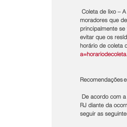
 Coleta de lixo – A Companhia de Limpeza de Niterói (CLIN) solicita aos 
moradores que depo
principalmente se 
evitar que os resí
horário de coleta 
a=horariodecoleta
Recomendações em
 De acordo com a Defesa Civil do Estado (Sedec-RJ) e o Corpo de Bombeiros do 
RJ diante da ocorr
seguir as seguinte