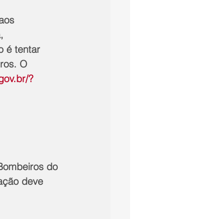
, 
 é tentar 
ros. O 
.gov.br/?
lação deve 