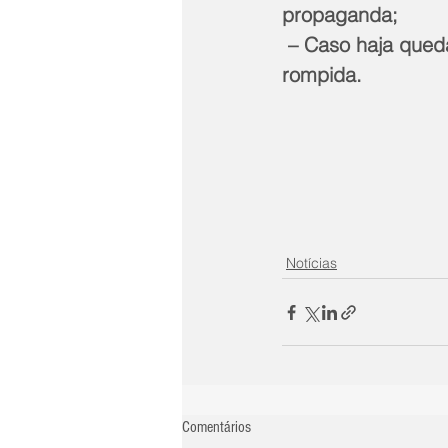
propaganda;
 – Caso haja queda de árvore, é possível que a rede de energia tenha sido 
rompida.
Notícias
Comentários