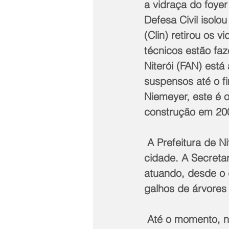
a vidraça do foyer
Defesa Civil isol
(Clin) retirou os 
técnicos estão fa
Niterói (FAN) est
suspensos até o fi
Niemeyer, este é o
construção em 20
 A Prefeitura de Niterói está trabalhando para minimizar os transtornos em toda a 
cidade. A Secreta
atuando, desde o 
galhos de árvores
 Até o momento, n