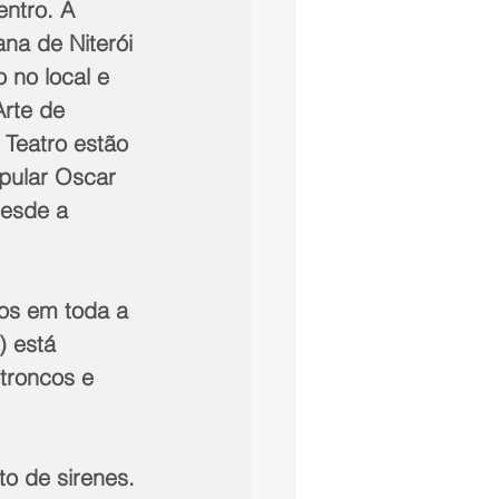
ntro. A 
na de Niterói 
 no local e 
rte de 
Teatro estão 
opular Oscar 
desde a 
) está 
troncos e 
o de sirenes.