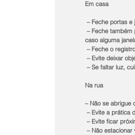
Em casa
 – Feche portas e 
 – Feche também persianas e cortinas para evitar que estilhaços se espalhem 
caso alguma janel
 – Feche o registr
 – Evite deixar ob
 – Se faltar luz, 
Na rua
– Não se abrigue 
 – Evite a prática
 – Evite ficar pró
 – Não estacionar veículos próximos a torres de transmissão e placas de 