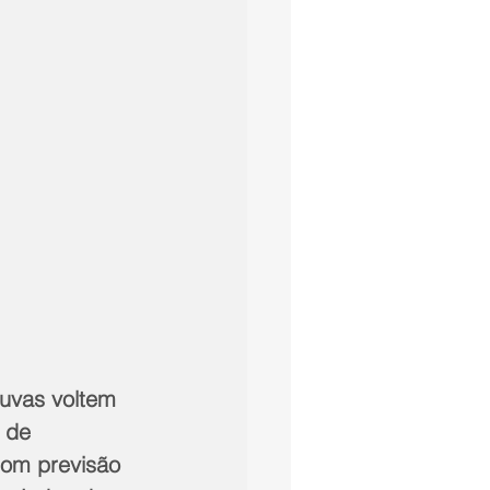
huvas voltem 
 de 
com previsão 