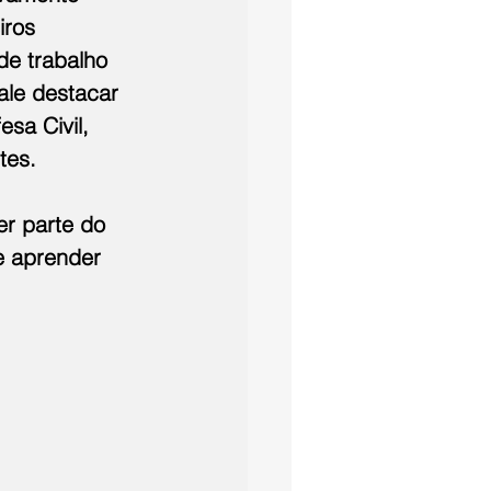
ros 
de trabalho 
ale destacar 
sa Civil, 
tes.
er parte do 
e aprender 