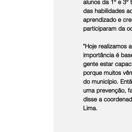
alunos da 1° e 3°
das habilidades a
aprendizado e cre
participaram da o
"Hoje realizamos 
importância é bas
gente estar capaci
porque muitos vêm
do município. Entã
uma prevenção, fa
disse a coordenad
Lima.