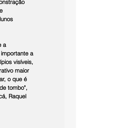
onstração 
e 
lunos 
 a 
importante a 
ios visíveis, 
ativo maior 
r, o que é 
de tombo", 
cá, Raquel 