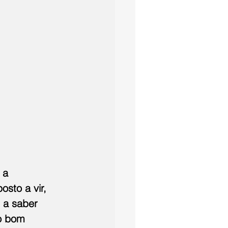
 a 
sto a vir, 
 a saber 
to bom 