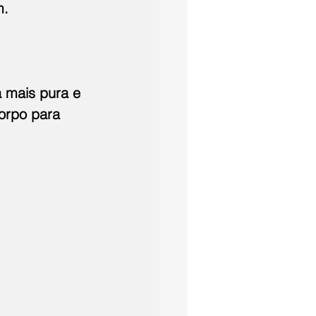
m.
a mais pura e 
orpo para 