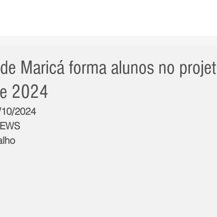
AS NOTÍCIAS
GERAL
CIDADE
POLÍTICA
INT
l de Maricá forma alunos no proje
de 2024
5/10/2024
NEWS
alho