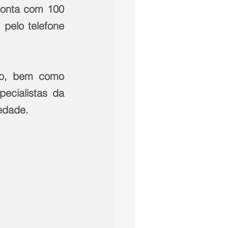
conta com 100 
pelo telefone 
co, bem como 
ecialistas da 
edade.