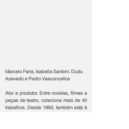
Marcelo Faria, Isabella Santoni, Dudu 
Azevedo e Pedro Vasconcellos
Ator e produtor. Entre novelas, filmes e 
peças de teatro, coleciona mais de 40 
trabalhos. Desde 1993, também está à 
frente da sua produtora, a FV 
Produções Artísticas, ao lado do amigo 
diretor Pedro Vasconcelos. De lá para 