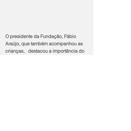
O presidente da Fundação, Fábio 
Araújo, que também acompanhou as 
crianças,   destacou a importância do 
projeto.
" O São Gonçalo em Movimento está 
mudando a vida destas crianças, 
oferecendo uma série de atividades 
esportivas e recreativas que garantem 
também noções de cidadania e 
respeito e elevam a autoestima dos 
pequenos. Vê-los aqui, se   divertindo 
nesta oportunidade única, não tem 
preço", afirmou.