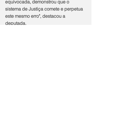
equivocada, demonstrou que o 
sistema de Justiça comete e perpetua 
este mesmo erro", destacou a 
deputada.
Responsável por solicitar a oitiva, a 
deputada Dani Balbi (PC do B), 
integrante da Comissão, afirmou que 
os dados coletados ao longo das 
reuniões corroboram que as prisões 
injustas de pessoas negras 
configuram racismo estrutural. "Os 
dados trazidos por uma série de 
institutos e pesquisadores, além do 
depoimento de vítimas, comprovam as 
falhas do procedimento de 
identificação. As pessoas negras são 
muito vitimizadas pelo sistema de 