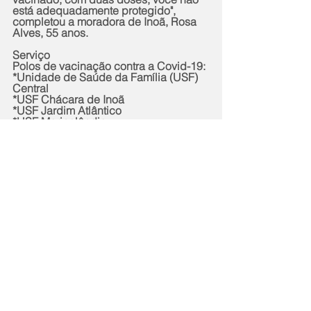
está adequadamente protegido", 
completou a moradora de Inoã, Rosa 
Alves, 55 anos.
Serviço
Polos de vacinação contra a Covid-19:
*Unidade de Saúde da Família (USF) 
Central
*USF Chácara de Inoã
*USF Jardim Atlântico
*USF Marinelândia
*Unidade Volante de Vacinação (UVV) 
do Aeroporto de Maricá
*UVV do Centro Administrativo da 
Prefeitura em Itaipuaçu
Documentos:
Para receber a primeira dose, é 
preciso apresentar um documento de 
identificação com foto, CPF ou cartão 
do SUS (se possuir), e comprovante 
de residência do município de Maricá. 
As pessoas que receberam a primeira 
dose de qualquer uma das vacinas 
contra a Covid-19 em Maricá tem 
garantida a aplicação da segunda 
dose.
Horário de funcionamento dos polos: 
9h às 16h