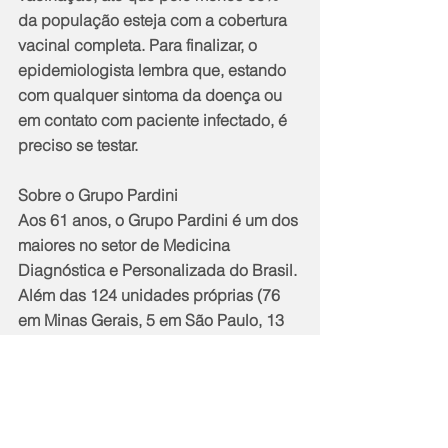
da população esteja com a cobertura 
vacinal completa. Para finalizar, o 
epidemiologista lembra que, estando 
com qualquer sintoma da doença ou 
em contato com paciente infectado, é 
preciso se testar.
Sobre o Grupo Pardini
Aos 61 anos, o Grupo Pardini é um dos 
maiores no setor de Medicina 
Diagnóstica e Personalizada do Brasil. 
Além das 124 unidades próprias (76 
em Minas Gerais, 5 em São Paulo, 13 
no Rio de Janeiro e 30 em Goiânia), é 
referência no serviço de Apoio 
Laboratorial para mais de 6 mil 
clientes (laboratórios e hospitais) 
localizados em 2 mil cidades 