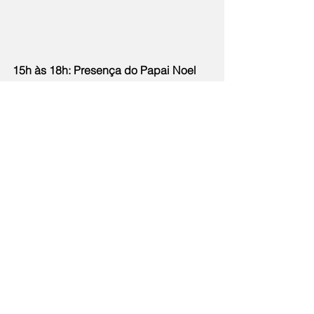
15h às 18h: Presença do Papai Noel
18h: Apresentação do Coro Bienias & 
Prim
30/11
15h às 18h: Presença do Papai Noel
16h: Parada de Natal – Estrela de Natal
07/12
15h às 18h: Presença do Papai Noel