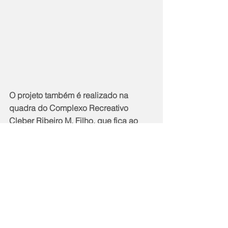
O projeto também é realizado na 
quadra do Complexo Recreativo 
Cleber Ribeiro M. Filho, que fica ao 
lado do Centro de Tradições 
Nordestinas, em Neves, às terças e 
quintas-feiras, em dois horários, das 
8h40 às 10h, e das 15h às 16h20.