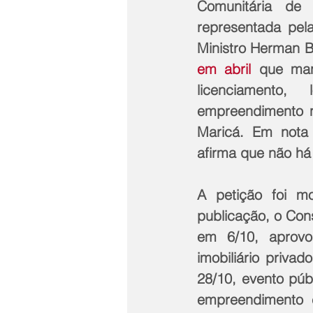
Comunitária de 
representada pela
Ministro Herman B
em abril
 que man
licenciamento,
empreendimento no
Maricá. Em nota
afirma que não há 
A petição foi m
publicação, o Con
em 6/10, aprovo
imobiliário privad
28/10, evento púb
empreendimento  c