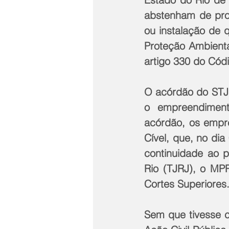
abstenham de pros
ou instalação de 
Proteção Ambienta
artigo 330 do Cód
O acórdão do STJ 
o empreendiment
acórdão, os emp
Cível, que, no di
continuidade ao p
Rio (TJRJ), o MPR
Cortes Superiores
Sem que tivesse c