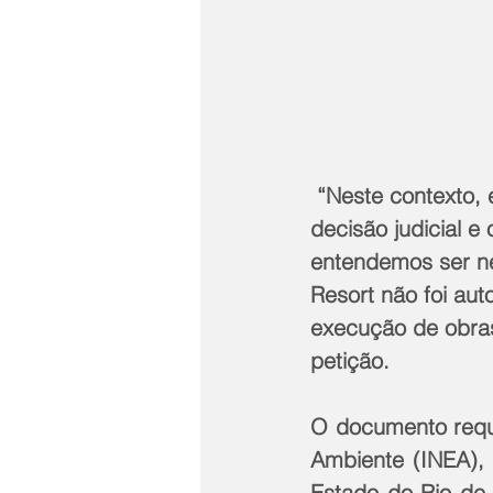
 “Neste contexto, em que o formalismo está servindo de brecha para a afronta a 
decisão judicial e
entendemos ser ne
Resort não foi aut
execução de obras 
petição.
O documento reque
Ambiente (INEA), 
Estado do Rio de 