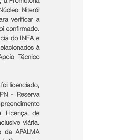
 a Promotoria 
cleo Niterói 
a verificar a 
i confirmado. 
cia do INEA e 
elacionados à 
poio Técnico 
i licenciado, 
PN - Reserva 
preendimento 
 Licença de 
usive viária. 
e da APALMA 