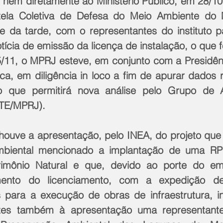
, nem diretamente ao Ministério Público, em 28/10,
tela Coletiva de Defesa do Meio Ambiente do Nú
e da tarde, com o representantes do instituto par
ícia de emissão da licença de instalação, o que fo
/11, o MPRJ esteve, em conjunto com a Presidên
ca, em diligência in loco a fim de apurar dados r
 o que permitirá nova análise pelo Grupo de A
ATE/MPRJ).
ouve a apresentação, pelo INEA, do projeto que fo
mbiental mencionado a implantação de uma RP
trimônio Natural e que, devido ao porte do em
ento do licenciamento, com a expedição de
 para a execução de obras de infraestrutura, incl
ntes também à apresentação uma representant