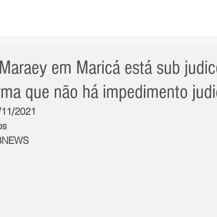
AS NOTÍCIAS
GERAL
CIDADE
POLÍTICA
INT
Maraey em Maricá está sub judic
rma que não há impedimento judi
8/11/2021
os
GBNEWS