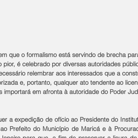
 o pior, é celebrado por diversas autoridades públi
cessário relembrar aos interessados que a const
orizada e, portanto, qualquer ato tendente ao lice
importará em afronta à autoridade do Poder Judic
r a expedição de ofício ao Presidente do Institut
ao Prefeito do Município de Maricá e à Procurad
Janeiro para que, a fim de preservar a lisura de 