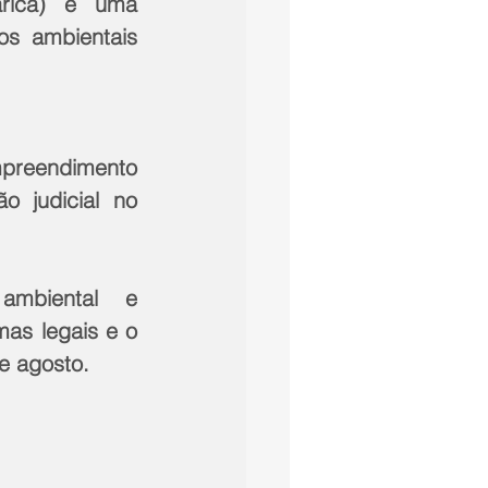
ricá) e uma 
s ambientais 
preendimento 
 judicial no 
mbiental e 
as legais e o 
e agosto.