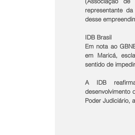
(Associação de
representante da
desse empreendim
IDB Brasil
Em nota ao GBNEW
em Maricá, escla
sentido de impedi
A IDB reafirma
desenvolvimento d
Poder Judiciário,