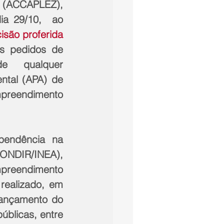
(ACCAPLEZ), 
ia 29/10,  ao 
isão proferida 
 pedidos de 
e qualquer 
tal (APA) de 
reendimento 
pendência na 
CONDIR/INEA), 
reendimento 
realizado, em 
lançamento do 
blicas, entre 