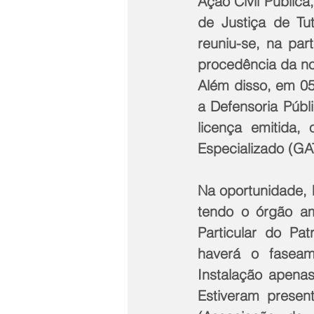
Ação Civil Pública
de Justiça de Tu
reuniu-se, na part
procedência da not
Além disso, em 05
a Defensoria Públi
licença emitida,
Especializado (G
Na oportunidade, h
tendo o órgão a
Particular do Pa
haverá o faseam
Instalação apenas
Estiveram prese