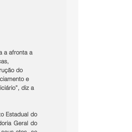
cas, 
rução do 
nciamento e 
iário”, diz a 
o Estadual do 
oria Geral do 
seus atos, se 