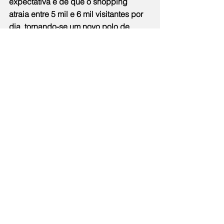
expectativa é de que o shopping 
atraia entre 5 mil e 6 mil visitantes por 
dia, tornando-se um novo polo de 
comércio, serviços e lazer na cidade.
O GBNEWS entrou em contato com a 
Secretaria de Comunicação da 
Prefeitura e da Codemar para saber 
onde será construído o shopping. 
Estamos aguardando retorno.