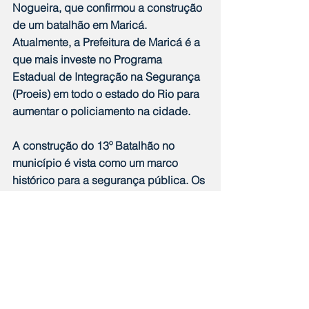
Nogueira, que confirmou a construção 
de um batalhão em Maricá. 
Atualmente, a Prefeitura de Maricá é a 
que mais investe no Programa 
Estadual de Integração na Segurança 
(Proeis) em todo o estado do Rio para 
aumentar o policiamento na cidade. 
A construção do 13º Batalhão no 
município é vista como um marco 
histórico para a segurança pública. Os 
próximos passos ficam a cargo do 
Governo do Estado, que é o 
responsável pelo processo de 
licitação que vai decidir a empresa 
responsável pelas obras. Quer dizer, 
tudo depende agora de uma canetada 
de Cláudio Castro. Cerca de 200 mil 