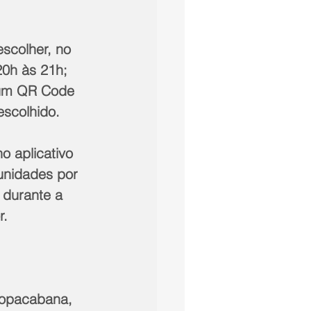
scolher, no 
20h às 21h; 
 um QR Code 
scolhido. 
o aplicativo 
unidades por 
 durante a 
. 
Copacabana, 