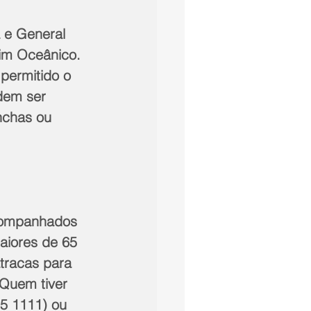
a e General 
dim Oceânico. 
permitido o 
dem ser 
nchas ou 
acompanhados 
aiores de 65 
tracas para 
Quem tiver 
5 1111) ou 