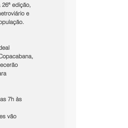
 26ª edição, 
troviário e 
opulação. 
deal 
Copacabana, 
ecerão 
ra 
as 7h às 
es vão 