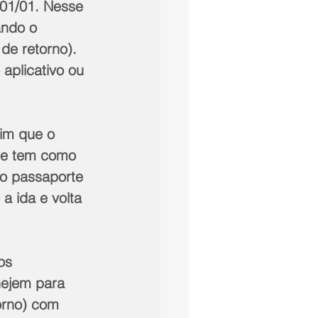
 01/01. Nesse 
ando o 
de retorno). 
aplicativo ou 
sim que o 
que tem como 
do passaporte 
a ida e volta 
os 
nejem para 
orno) com 