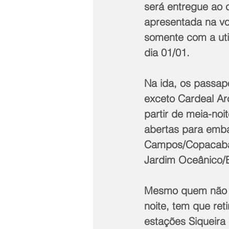
será entregue ao c
apresentada na vo
somente com a util
dia 01/01. 
Na ida, os passap
exceto Cardeal Ar
partir de meia-noi
abertas para emba
Campos/Copacaban
Jardim Oceânico/B
Mesmo quem não ut
noite, tem que ret
estações Siqueir