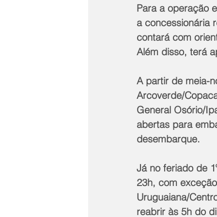
Para a operação es
a concessionária 
contará com orien
Além disso, terá ap
A partir de meia-n
Arcoverde/Copaca
General Osório/Ip
abertas para emba
desembarque. 
Já no feriado de 1
23h, com exceção 
Uruguaiana/Centro
reabrir às 5h do d