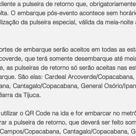
liente a pulseira de retorno que, obrigatoriamente
lta. O embarque pós-evento acontece sem horário
ização da pulseira especial, válida da meia-noite 
ortes de embarque serão aceitos em todas as est
coverde, que terá somente desembarque até meia-
te, as pulseiras de retorno só serão aceitas nas e
rque. São elas: Cardeal Arcoverde/Copacabana, 
a, Cantagalo/Copacabana, General Osório/Ipa
arra da Tijuca. 
ilizar o QR Code na ida e for embarcar no metr
irar a pulseira de retorno, que deverá ser feito so
a Campos/Copacabana, Cantagalo/Copacabana, Ge