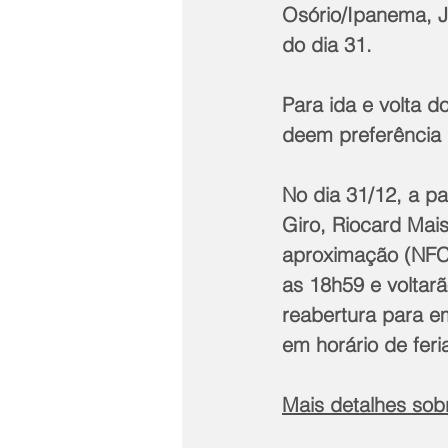
Osório/Ipanema, J
do dia 31. 
Para ida e volta 
deem preferência
No dia 31/12, a pa
Giro, Riocard Mai
aproximação (NFC)
as 18h59 e voltarã
reabertura para e
em horário de feri
Mais detalhes sob