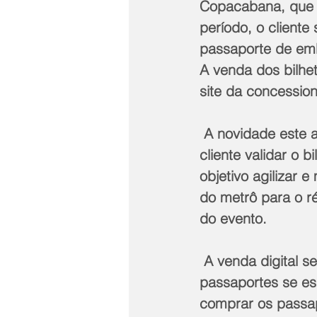
Copacabana, que s
período, o client
passaporte de emb
A venda dos bilhet
site da concession
 A novidade este a
cliente validar o 
objetivo agilizar 
do metrô para o ré
do evento.
 A venda digital s
passaportes se es
comprar os passap