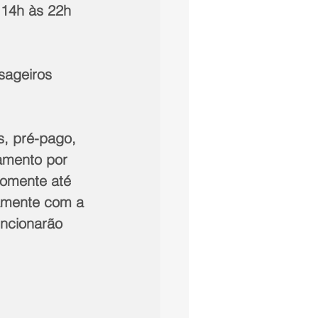
 14h às 22h 
sageiros 
s, pré-pago, 
amento por 
somente até 
tamente com a 
uncionarão 