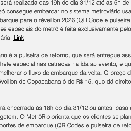
erá realizada das 19h do dia 31/12 até as 5h de
e só consegue embarcar no sistema metroviário us
arque para o réveillon 2026 (QR Code e pulseira 
es especiais do metrô é feita exclusivamente pelo 
ária: 
Link
no é a pulseira de retorno, que será entregue as
bilhete especial nas catracas na ida ao evento, e 
e melhorar o fluxo de embarque da volta. O preço 
veillon de Copacabana é de R$ 15, que dá direito 
erá encerrada às 18h do dia 31/12 ou antes, caso 
gotem. O MetrôRio orienta que os clientes se pla
ortes de embarque (QR Codes e pulseira de ret