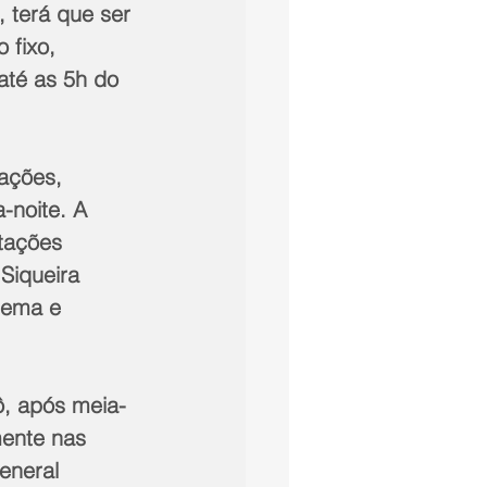
, terá que ser 
 fixo, 
até as 5h do 
ações, 
noite. A 
stações 
Siqueira 
nema e 
ô, após meia-
mente nas 
neral 