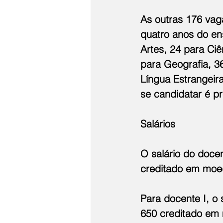
As outras 176 vag
quatro anos do en
Artes, 24 para Ciê
para Geografia, 36
Língua Estrangeir
se candidatar é pr
Salários
O salário do docen
creditado em moed
Para docente I, o 
650 creditado em 