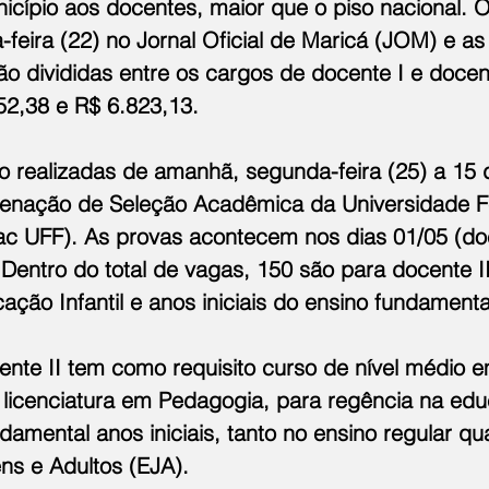
icípio aos docentes, maior que o piso nacional. O 
-feira (22) no Jornal Oficial de Maricá (JOM) e as
o divididas entre os cargos de docente I e docen
52,38 e R$ 6.823,13.
o realizadas de amanhã, segunda-feira (25) a 15 d
denação de Seleção Acadêmica da Universidade F
c UFF). As provas acontecem nos dias 01/05 (doc
 Dentro do total de vagas, 150 são para docente II
ção Infantil e anos iniciais do ensino fundamenta
ente II tem como requisito curso de nível médio 
licenciatura em Pedagogia, para regência na educ
damental anos iniciais, tanto no ensino regular qu
s e Adultos (EJA).