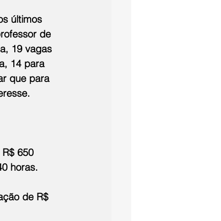
s últimos 
rofessor de 
ca, 19 vagas 
a, 14 para 
ar que para 
eresse.
e R$ 650 
40 horas.
tação de R$ 