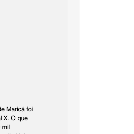
e Maricá foi 
l X. O que 
 mil 