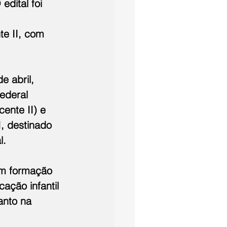
edital foi 
 
te II, com 
e abril, 
ederal 
ente II) e 
, destinado 
l.
em formação 
ação infantil 
anto na 