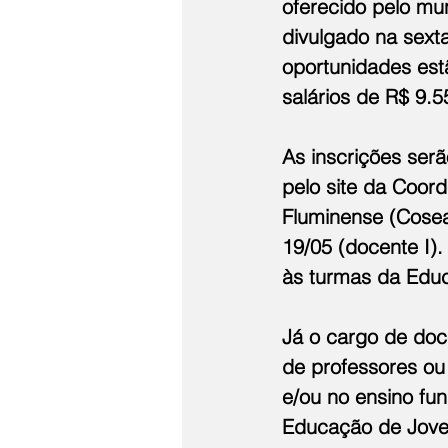
oferecido pelo mun
divulgado na sexta
oportunidades estã
salários de R$ 9.5
As inscrições serã
pelo site da Coor
Fluminense (Cosea
19/05 (docente I).
às turmas da Educa
Já o cargo de doc
de professores ou 
e/ou no ensino fun
Educação de Joven