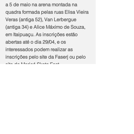
a 5 de maio na arena montada na 
quadra formada pelas ruas Elisa Vieira 
Veras (antiga 52), Van Lerbergue 
(antiga 34) e Alice Máximo de Souza, 
em Itaipuaçu. As inscrições estão 
abertas até o dia 29/04, e os 
interessados podem realizar as 
inscrições pelo site da Faserj ou pelo 
site do Maricá Skate Fest 
(
faserj.org.br
 e 
maricaskatefest.com.br
).