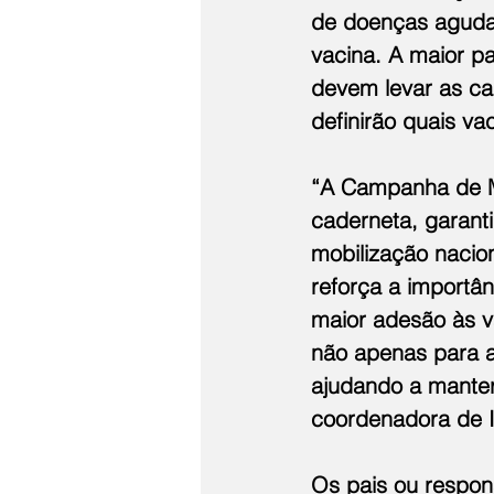
de doenças agudas 
vacina. A maior p
devem levar as ca
definirão quais va
“A Campanha de Mu
caderneta, garant
mobilização nacion
reforça a import
maior adesão às va
não apenas para a
ajudando a manter
coordenadora de I
Os pais ou respon