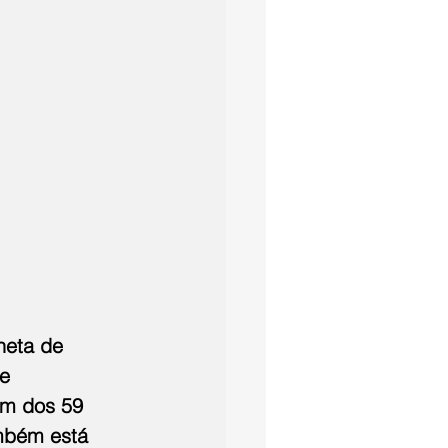
neta de 
e 
um dos 59 
mbém está 