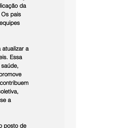
licação da 
 Os pais 
equipes 
atualizar a 
is. Essa 
 saúde, 
 promove 
 contribuem 
letiva, 
se a 
o posto de 