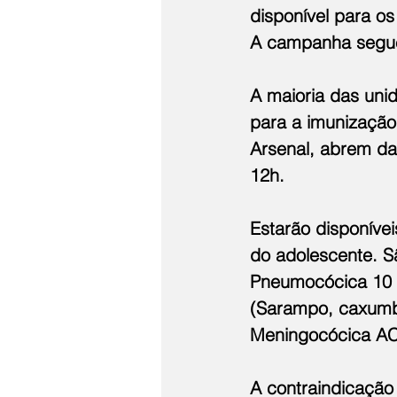
disponível para o
A campanha segue 
A maioria das uni
para a imunização.
Arsenal, abrem da
12h. 
Estarão disponívei
do adolescente. Sã
Pneumocócica 10 v
(Sarampo, caxumba 
Meningocócica ACW
A contraindicação