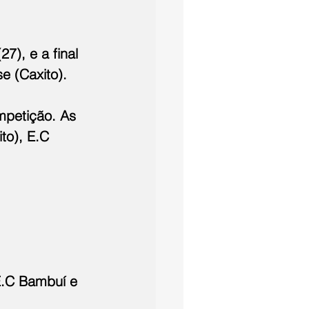
), e a final 
e (Caxito).
mpetição. As 
to), E.C 
 E.C Bambuí e 