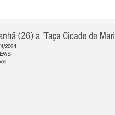
AS NOTÍCIAS
GERAL
CIDADE
POLÍTICA
INT
hã (26) a ‘Taça Cidade de Mar
/4/2024
NEWS
pos