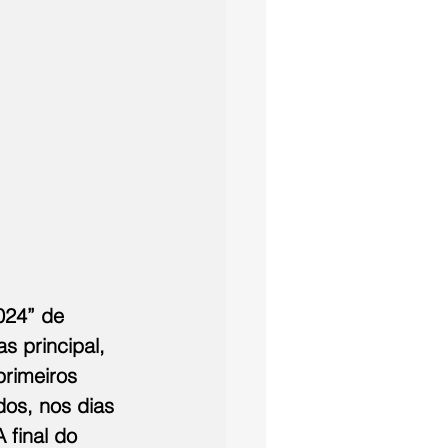
024” de 
s principal, 
primeiros 
os, nos dias 
 final do 