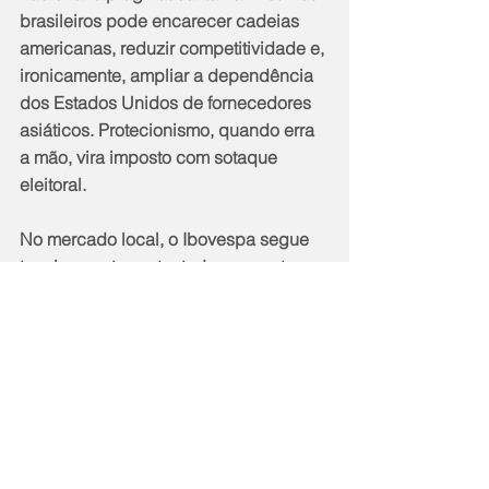
brasileiros pode encarecer cadeias 
americanas, reduzir competitividade e, 
ironicamente, ampliar a dependência 
dos Estados Unidos de fornecedores 
asiáticos. Protecionismo, quando erra 
a mão, vira imposto com sotaque 
eleitoral.
No mercado local, o Ibovespa segue 
tecnicamente sustentado enquanto 
permanecer acima de regiões 
relevantes de suporte, mas o dia 
mistura vetores contraditórios: exterior 
mais benigno, petróleo em queda, 
risco tarifário, Focus levemente melhor 
e agenda política carregada. O 
investidor estrangeiro ainda mantém 
fluxo positivo no ano, em R$ 33,826 