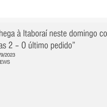
AS NOTÍCIAS
GERAL
CIDADE
POLÍTICA
INT
 chega à Itaboraí neste domingo c
as 2 – O último pedido”
/9/2023
NEWS