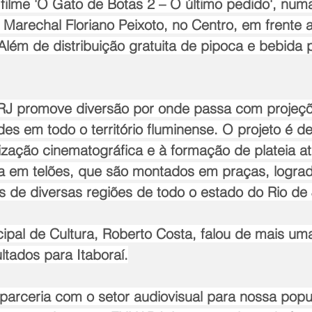
 filme 'O Gato de Botas 2 – O último pedido', numa
arechal Floriano Peixoto, no Centro, em frente a 
Além de distribuição gratuita de pipoca e bebida 
J promove diversão por onde passa com projeçõe
des em todo o território fluminense. O projeto é d
ização cinematográfica e à formação de plateia at
 em telões, que são montados em praças, lograd
s de diversas regiões de todo o estado do Rio de 
ipal de Cultura, Roberto Costa, falou de mais uma
ltados para Itaboraí.
parceria com o setor audiovisual para nossa pop