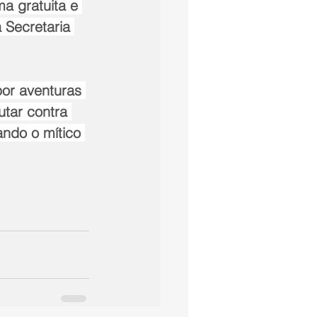
a gratuita e 
 Secretaria 
or aventuras 
utar contra 
ando o mítico 