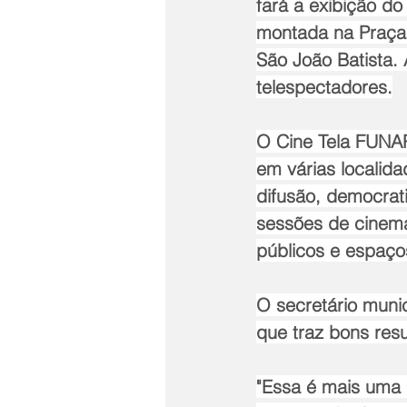
fará a exibição do
montada na Praça M
São João Batista. 
telespectadores.
O Cine Tela FUNAR
em várias localida
difusão, democrat
sessões de cinema
públicos e espaço
O secretário munic
que traz bons resu
"Essa é mais uma 