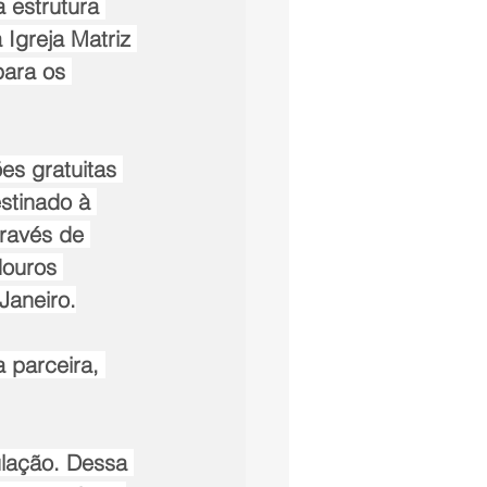
 estrutura 
Igreja Matriz 
para os 
s gratuitas 
estinado à 
ravés de 
ouros 
Janeiro.
 parceira, 
ulação. Dessa 