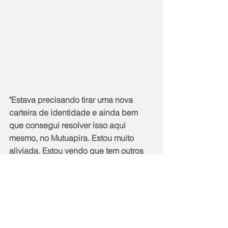
"Estava precisando tirar uma nova 
carteira de identidade e ainda bem 
que consegui resolver isso aqui 
mesmo, no Mutuapira. Estou muito 
aliviada. Estou vendo que tem outros 
serviços, vou aproveitar e fazer minhas 
unhas", disse Lúcia Helena, moradora 
do bairro Mutuapira há 10 anos. 