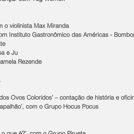
 o violinista Max Miranda
com Instituto Gastronômico das Américas - Bomb
te
sa e Ju
Pamela Rezende
L
os Ovos Coloridos’ – contação de história e ofici
rapalhão’, com o Grupo Hocus Pocus
a o que é?’, com o Grupo Pirueta