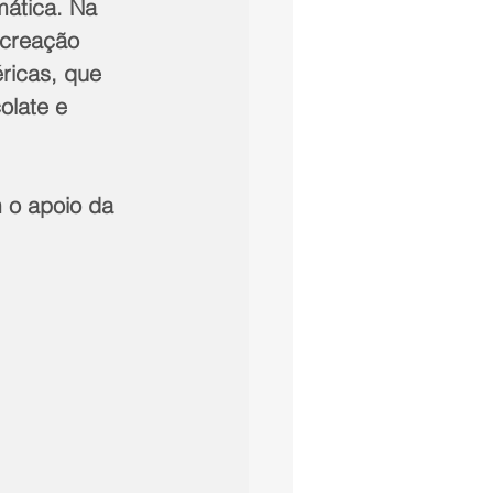
ática. Na 
ecreação 
ricas, que 
olate e 
 o apoio da 