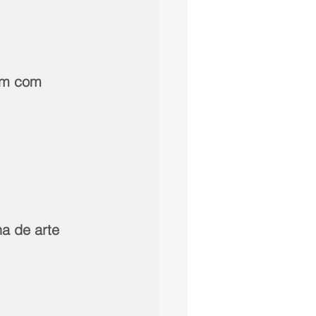
om com 
na de arte