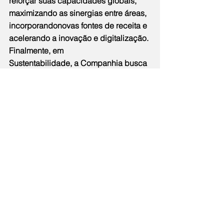
reforçar suas capacidades globais, 
maximizando as sinergias entre áreas, 
incorporandonovas fontes de receita e 
acelerando a inovação e digitalização. 
Finalmente, em
Sustentabilidade, a Companhia busca 
alinhar seu desempenho aos 
principais indicadores e padrões 
globais.
Cencosud se consolidou como um 
dos principais varejistas da América 
Latina, com presença em 8 países, 
mais de 105 mil colaboradores e uma 
sólida base de operação que inclui 
1.129 supermercados, 117 lojas de 
melhoramentos do lar e 48 lojas de 
departamento. Além disso, possui 67 