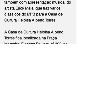
também com apresentação musical do 
artista Erick Maia, que traz vários 
clássicos do MPB para a Casa de 
Cultura Heloísa Alberto Torres.
A Casa de Cultura Heloísa Alberto 
Torres fica localizada na Praça 
Marechal Floriano Peixoto, nº 303, no 
Centro.
ServiçoExposição “Releituras 
Clássicas e Realistas II”Local: Casa 
de Cultura Heloísa Alberto 
TorresEndereço: Praça Marechal 
Floriano Peixoto, 303, 
Centro.Data
: até 
3 de abrilHorário: de terça a sexta-
feira, das 9h às 18h e sábados, das 
17h às 21h