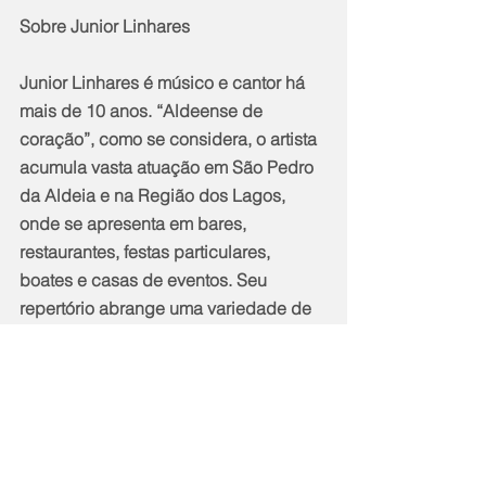
Sobre Junior Linhares
Junior Linhares é músico e cantor há 
mais de 10 anos. “Aldeense de 
coração”, como se considera, o artista 
acumula vasta atuação em São Pedro 
da Aldeia e na Região dos Lagos, 
onde se apresenta em bares, 
restaurantes, festas particulares, 
boates e casas de eventos. Seu 
repertório abrange uma variedade de 
estilos musicais, com destaque para o 
sertanejo, MPB e pop/rock. 
Com seu jeito descontraído, versátil e 
carismático, suas apresentações 
levam alegria e entretenimento ao 