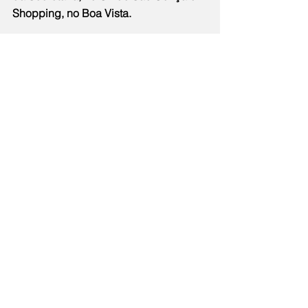
Shopping, no Boa Vista.  
Para a realização do exame, as 
pacientes agendadas pela Central de 
Regulação devem levar um 
documento oficial de identidade, o 
pedido médico do Sistema Único de 
Saúde (SUS), CPF, cartão do SUS e 
comprovante de residência (todos 
com cópia).
Cidade
Notícias