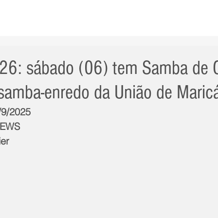
AS NOTÍCIAS
GERAL
CIDADE
POLÍTICA
INT
026: sábado (06) tem Samba de 
 samba-enredo da União de Maric
/9/2025
NEWS
ier