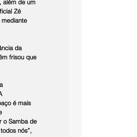
 além de um 
icial Zé 
, mediante 
ância da 
m frisou que 
a 
A 
aço é mais 
e 
r o Samba de 
todos nós”, 