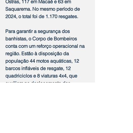
Ostras, 117 em Macaé e 63 em 
Saquarema. No mesmo período de 
2024, o total foi de 1.170 resgates.
Para garantir a segurança dos 
banhistas, o Corpo de Bombeiros 
conta com um reforço operacional na 
região. Estão à disposição da 
população 44 motos aquáticas, 12 
barcos infláveis de resgate, 12 
quadriciclos e 8 viaturas 4x4, que 
auxiliam no deslocamento das 
equipes e no transporte das 
embarcações. Além disso, as 
unidades operacionais da região 
dispõem de quatro embarcações de 
médio porte, utilizadas em resgates, 
buscas, mergulho e até no combate a 