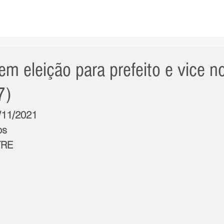
AS NOTÍCIAS
GERAL
CIDADE
POLÍTICA
INT
m eleição para prefeito e vice n
7)
4/11/2021
os
TRE