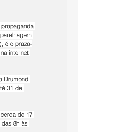
a propaganda 
 aparelhagem 
), é o prazo-
na internet 
ro Drumond 
té 31 de 
 cerca de 17 
o das 8h às 