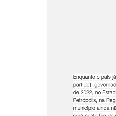
Enquanto o país j
partido), governa
de 2022, no Estad
Petrópolis, na Reg
município ainda n
será neste fim de