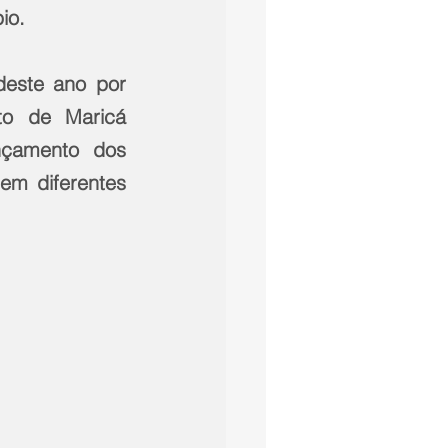
io.
este ano por 
o de Maricá 
çamento dos 
em diferentes 