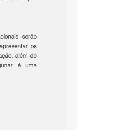
onais serão 
presentar os 
ação, além de 
gunar é uma 