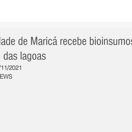
AS NOTÍCIAS
GERAL
CIDADE
POLÍTICA
INT
dade de Maricá recebe bioinsumo
o das lagoas
0/11/2021
NEWS