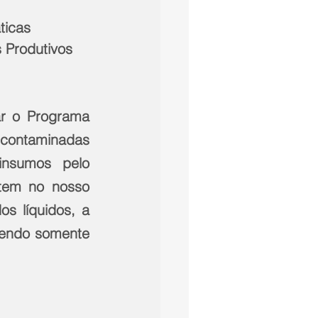
ticas 
 Produtivos 
r o Programa 
contaminadas  
nsumos pelo 
tem no nosso 
s líquidos, a 
zendo somente 