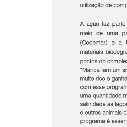
utilização de comp
A ação faz parte
meio de uma par
(Codemar) e a U
materiais biodegr
pontos do complex
“Maricá tem um si
muito rico e ganha
com esse programa
uma quantidade ma
salinidade às lago
e outros animais c
programa é essenc