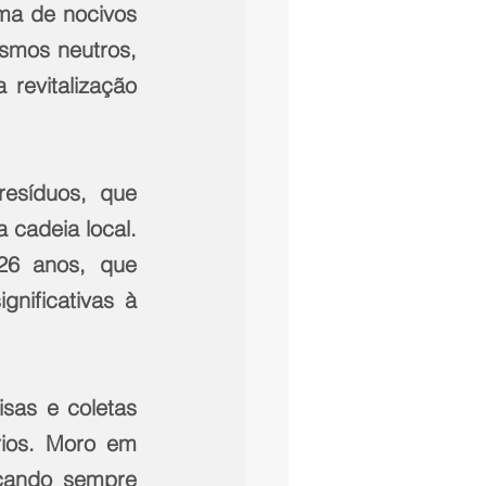
a de nocivos 
smos neutros, 
revitalização 
esíduos, que 
 cadeia local.
6 anos, que 
nificativas à 
sas e coletas 
rios. Moro em 
cando sempre 